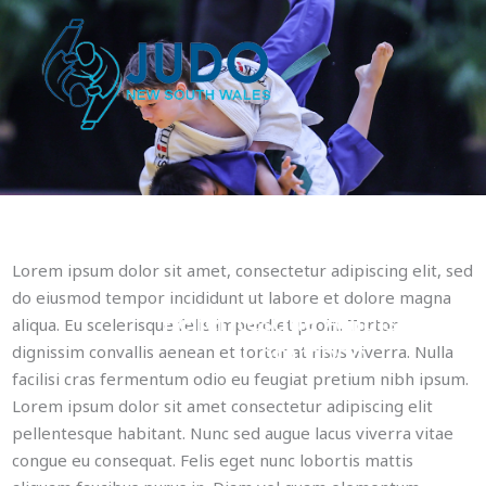
Skip
to
content
Lorem ipsum dolor sit amet, consectetur adipiscing elit, sed
do eiusmod tempor incididunt ut labore et dolore magna
Pellentesque Adipiscing
aliqua. Eu scelerisque felis imperdiet proin. Tortor
Commodo
dignissim convallis aenean et tortor at risus viverra. Nulla
facilisi cras fermentum odio eu feugiat pretium nibh ipsum.
Lorem ipsum dolor sit amet consectetur adipiscing elit
pellentesque habitant. Nunc sed augue lacus viverra vitae
congue eu consequat. Felis eget nunc lobortis mattis